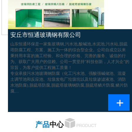
安丘市恒通玻璃钢有限公司
山东恒通环保是一家集玻璃钢,污水池,酸碱池,水泥池,污水站,脱硫
塔防腐工程、方案、施工为一体的综合型企业。公司自成立以来
秉持用丰富的施工经验、和合理的价格、完善的服务、诚信的行
为、获取广大用户的信赖。公司一贯坚持“科技创新，人才兴企”的
宗旨，为客户提供工程施工质量！
专业承接污水池玻璃钢防腐（化工污水池、强酸强碱储池、混凝
土调节池和反应池、垃圾发电厂垃圾坑以及垃圾渗滤液池、消防
水池防腐),脱硫塔防腐,脱硫塔玻璃钢防腐,脱硫塔鳞片防腐,鳞片防
腐,...
产品
中心
PRODUCT