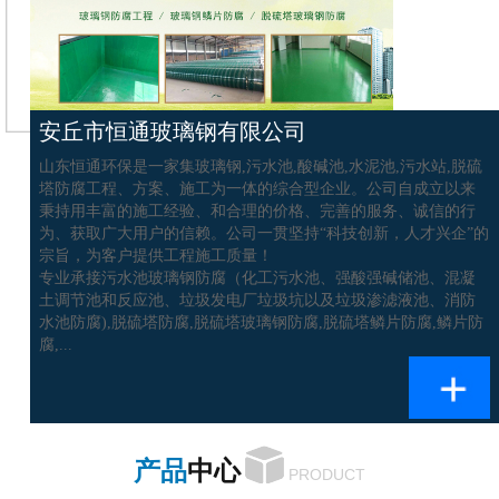
安丘市恒通玻璃钢有限公司
山东恒通环保是一家集玻璃钢,污水池,酸碱池,水泥池,污水站,脱硫
塔防腐工程、方案、施工为一体的综合型企业。公司自成立以来
秉持用丰富的施工经验、和合理的价格、完善的服务、诚信的行
为、获取广大用户的信赖。公司一贯坚持“科技创新，人才兴企”的
宗旨，为客户提供工程施工质量！
专业承接污水池玻璃钢防腐（化工污水池、强酸强碱储池、混凝
土调节池和反应池、垃圾发电厂垃圾坑以及垃圾渗滤液池、消防
水池防腐),脱硫塔防腐,脱硫塔玻璃钢防腐,脱硫塔鳞片防腐,鳞片防
腐,...
产品
中心
PRODUCT