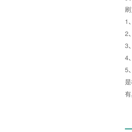
刷
1
2
3
4
5
是
有